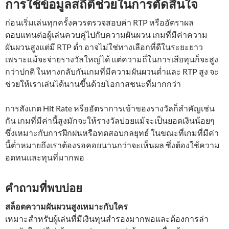
การใช้ข้อมูลสถิติช่วยในการตัดสินใจ
ก่อนเริ่มเล่นทุกครั้งควรตรวจสอบค่า RTP หรืออัตราผล
ตอบแทนต่อผู้เล่นควบคู่ไปกับความผันผวน เกมที่มีค่าความ
ผันผวนสูงแต่มี RTP ต่ำ อาจไม่ใช่ทางเลือกที่ดีในระยะยาว
เพราะแม้จะจ่ายรางวัลใหญ่ได้ แต่ความถี่ในการเสียทุนก็จะสูง
กว่าปกติ ในทางกลับกันเกมที่มีความผันผวนต่ำและ RTP สูง จะ
ช่วยให้เราเล่นได้นานขึ้นด้วยโอกาสชนะที่มากกว่า
การสังเกต Hit Rate หรืออัตราการเข้าของรางวัลก็สำคัญเช่น
กัน เกมที่มีค่านี้สูงมักจะให้รางวัลบ่อยแม้จะเป็นยอดเงินน้อยๆ
ซึ่งเหมาะกับการฝึกฝนหรือทดสอบกลยุทธ์ ในขณะที่เกมที่มีค่า
นี้ต่ำหมายถึงเราต้องรอคอยนานกว่าจะเห็นผล ซึ่งต้องใช้ความ
อดทนและทุนที่มากพอ
คำถามที่พบบ่อย
สล็อตความผันผวนสูงเหมาะกับใคร
เหมาะสำหรับผู้เล่นที่มีเงินทุนสำรองมากพอและต้องการล่า