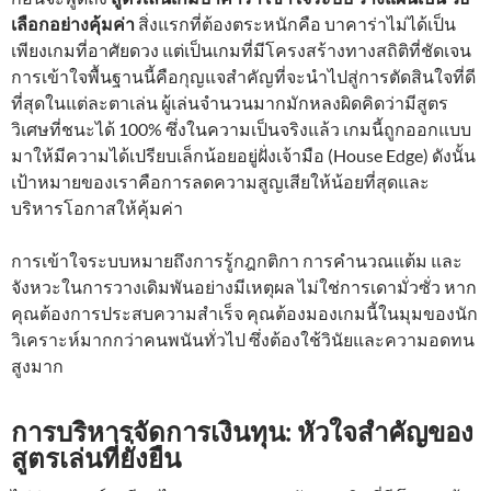
เลือกอย่างคุ้มค่า
สิ่งแรกที่ต้องตระหนักคือ บาคาร่าไม่ได้เป็น
เพียงเกมที่อาศัยดวง แต่เป็นเกมที่มีโครงสร้างทางสถิติที่ชัดเจน
การเข้าใจพื้นฐานนี้คือกุญแจสำคัญที่จะนำไปสู่การตัดสินใจที่ดี
ที่สุดในแต่ละตาเล่น ผู้เล่นจำนวนมากมักหลงผิดคิดว่ามีสูตร
วิเศษที่ชนะได้ 100% ซึ่งในความเป็นจริงแล้ว เกมนี้ถูกออกแบบ
มาให้มีความได้เปรียบเล็กน้อยอยู่ฝั่งเจ้ามือ (House Edge) ดังนั้น
เป้าหมายของเราคือการลดความสูญเสียให้น้อยที่สุดและ
บริหารโอกาสให้คุ้มค่า
การเข้าใจระบบหมายถึงการรู้กฎกติกา การคำนวณแต้ม และ
จังหวะในการวางเดิมพันอย่างมีเหตุผล ไม่ใช่การเดามั่วซั่ว หาก
คุณต้องการประสบความสำเร็จ คุณต้องมองเกมนี้ในมุมของนัก
วิเคราะห์มากกว่าคนพนันทั่วไป ซึ่งต้องใช้วินัยและความอดทน
สูงมาก
การบริหารจัดการเงินทุน: หัวใจสำคัญของ
สูตรเล่นที่ยั่งยืน