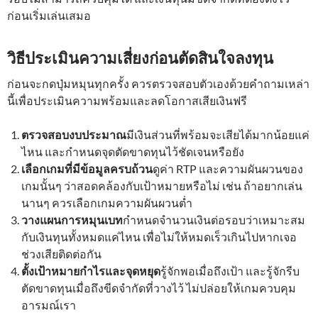
ก่อนเริ่มเล่นเสมอ
วิธีประเมินความเสี่ยงก่อนตัดสินใจลงทุน
ก่อนจะกดปุ่มหมุนทุกครั้ง ควรตรวจสอบตัวเองด้วยคำถามเหล่า
นี้เพื่อประเมินความพร้อมและลดโอกาสเสียเงินฟรี
ตรวจสอบงบประมาณ
มีเงินส่วนที่พร้อมจะเสียได้มากน้อยแค่
ไหน และกำหนดจุดตัดขาดทุนไว้ชัดเจนหรือยัง
เลือกเกมที่มีข้อมูลครบถ้วน
ดูค่า RTP และความผันผวนของ
เกมนั้นๆ ว่าสอดคล้องกับเป้าหมายหรือไม่ เช่น ถ้าอยากเล่น
นานๆ ควรเลือกเกมความผันผวนต่ำ
วางแผนการหมุนเบท
กำหนดจำนวนเงินต่อรอบว่าเหมาะสม
กับเงินทุนทั้งหมดแค่ไหน เพื่อไม่ให้หมดเร็วเกินไปหากเจอ
ช่วงเสียติดต่อกัน
ตั้งเป้าหมายกำไรและจุดหยุด
รู้จักพอเมื่อถึงเป้า และรู้จักรีบ
ตัดขาดทุนเมื่อถึงขีดจำกัดที่วางไว้ ไม่ปล่อยให้เกมควบคุม
อารมณ์เรา