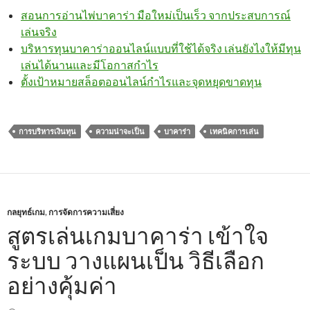
สอนการอ่านไพ่บาคาร่า มือใหม่เป็นเร็ว จากประสบการณ์
เล่นจริง
บริหารทุนบาคาร่าออนไลน์แบบที่ใช้ได้จริง เล่นยังไงให้มีทุน
เล่นได้นานและมีโอกาสกำไร
ตั้งเป้าหมายสล็อตออนไลน์กำไรและจุดหยุดขาดทุน
การบริหารเงินทุน
ความน่าจะเป็น
บาคาร่า
เทคนิคการเล่น
กลยุทธ์เกม
,
การจัดการความเสี่ยง
สูตรเล่นเกมบาคาร่า เข้าใจ
ระบบ วางแผนเป็น วิธีเลือก
อย่างคุ้มค่า