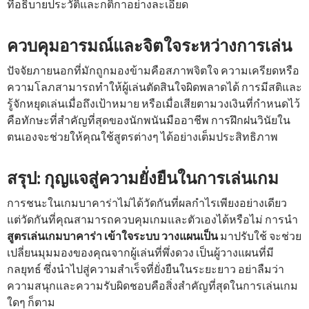
ที่อธิบายประวัติและกติกาอย่างละเอียด
ควบคุมอารมณ์และจิตใจระหว่างการเล่น
ปัจจัยภายนอกที่มักถูกมองข้ามคือสภาพจิตใจ ความเครียดหรือ
ความโลภสามารถทำให้ผู้เล่นตัดสินใจผิดพลาดได้ การมีสติและ
รู้จักหยุดเล่นเมื่อถึงเป้าหมาย หรือเมื่อเสียตามวงเงินที่กำหนดไว้
คือทักษะที่สำคัญที่สุดของนักพนันมืออาชีพ การฝึกฝนวินัยใน
ตนเองจะช่วยให้คุณใช้สูตรต่างๆ ได้อย่างเต็มประสิทธิภาพ
สรุป: กุญแจสู่ความยั่งยืนในการเล่นเกม
การชนะในเกมบาคาร่าไม่ได้วัดกันที่ผลกำไรเพียงอย่างเดียว
แต่วัดกันที่คุณสามารถควบคุมเกมและตัวเองได้หรือไม่ การนำ
สูตรเล่นเกมบาคาร่า เข้าใจระบบ วางแผนเป็น
มาปรับใช้ จะช่วย
เปลี่ยนมุมมองของคุณจากผู้เล่นที่พึ่งดวง เป็นผู้วางแผนที่มี
กลยุทธ์ ซึ่งนำไปสู่ความสำเร็จที่ยั่งยืนในระยะยาว อย่าลืมว่า
ความสนุกและความรับผิดชอบคือสิ่งสำคัญที่สุดในการเล่นเกม
ใดๆ ก็ตาม