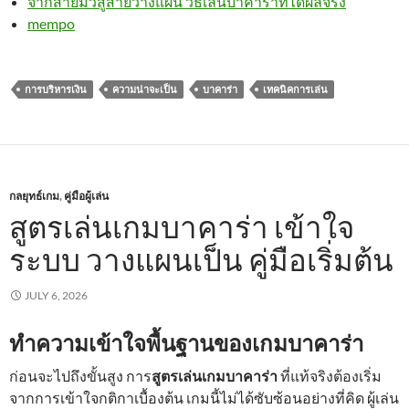
จากสายมั่วสู่สายวางแผน วิธีเล่นบาคาร่าที่ได้ผลจริง
mempo
การบริหารเงิน
ความน่าจะเป็น
บาคาร่า
เทคนิคการเล่น
กลยุทธ์เกม
,
คู่มือผู้เล่น
สูตรเล่นเกมบาคาร่า เข้าใจ
ระบบ วางแผนเป็น คู่มือเริ่มต้น
JULY 6, 2026
ทำความเข้าใจพื้นฐานของเกมบาคาร่า
ก่อนจะไปถึงขั้นสูง การ
สูตรเล่นเกมบาคาร่า
ที่แท้จริงต้องเริ่ม
จากการเข้าใจกติกาเบื้องต้น เกมนี้ไม่ได้ซับซ้อนอย่างที่คิด ผู้เล่น