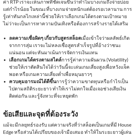
ค่า RTP เราจะเห็นภาพที่ชัดเจนขึ้นว่าทำไมบางเกมถึงจ่ายบ่อย
แต่กำไรน้อย ในขณะที่บางเกมจ่ายหนักแต่ต้องรอเวลานาน การ
รู้เท่าทันกลไกเหล่านี้ช่วยให้เราเลือกเกมได้ตรงตามเป้าหมาย
ไม่ว่าจะเป็นการหาความบันเทิงหรือต้องการสร้างรายได้เสริม
ลดความเชื่อผิดๆ เกี่ยวกับสูตรสล็อต
เมื่อเข้าใจว่าผลลัพธ์เกิด
จากการสุ่ม เราจะไม่หลงเชื่อสูตรสำเร็จรูปที่อ้างว่าชนะ
แน่นอน แต่จะหันมาเน้นการจัดการเงินแทน
เลือกเกมได้ตรงตามสไตล์
การรู้ค่าความผันผวน (Volatility)
ช่วยให้เราตัดสินใจได้ว่าวันนี้จะเล่นเกมเสี่ยงสูงเพื่อหวังแจ็ค
พอต หรือเกมความเสี่ยงต่ำเพื่อหมุนยาวๆ
ควบคุมอารมณ์ได้ดีขึ้น
การรู้ว่าความขาดทุนหรือกำไรเป็น
ไปตามสถิติระยะยาว ทำให้เราไม่ตกใจเมื่อเจอช่วงเสียเงิน
ติดต่อกัน และรู้จังหวะที่จะหยุดพัก
ข้อเสียและจุดที่ต้องระวัง
แม้จะมีกลยุทธ์รองรับ แต่ความจริงที่ว่าสล็อตเป็นเกมที่มี House
Edge หรือส่วนได้เปรียบของเจ้ามือเสมอ ทำให้ในระยะยาวผู้เล่น