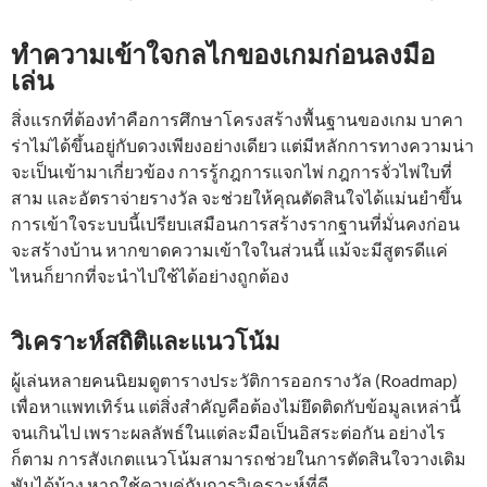
ทำความเข้าใจกลไกของเกมก่อนลงมือ
เล่น
สิ่งแรกที่ต้องทำคือการศึกษาโครงสร้างพื้นฐานของเกม บาคา
ร่าไม่ได้ขึ้นอยู่กับดวงเพียงอย่างเดียว แต่มีหลักการทางความน่า
จะเป็นเข้ามาเกี่ยวข้อง การรู้กฎการแจกไพ่ กฎการจั่วไพ่ใบที่
สาม และอัตราจ่ายรางวัล จะช่วยให้คุณตัดสินใจได้แม่นยำขึ้น
การเข้าใจระบบนี้เปรียบเสมือนการสร้างรากฐานที่มั่นคงก่อน
จะสร้างบ้าน หากขาดความเข้าใจในส่วนนี้ แม้จะมีสูตรดีแค่
ไหนก็ยากที่จะนำไปใช้ได้อย่างถูกต้อง
วิเคราะห์สถิติและแนวโน้ม
ผู้เล่นหลายคนนิยมดูตารางประวัติการออกรางวัล (Roadmap)
เพื่อหาแพทเทิร์น แต่สิ่งสำคัญคือต้องไม่ยึดติดกับข้อมูลเหล่านี้
จนเกินไป เพราะผลลัพธ์ในแต่ละมือเป็นอิสระต่อกัน อย่างไร
ก็ตาม การสังเกตแนวโน้มสามารถช่วยในการตัดสินใจวางเดิม
พันได้บ้าง หากใช้ควบคู่กับการวิเคราะห์ที่ดี