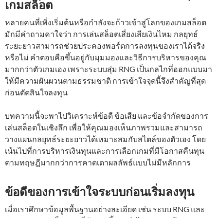
เกมสล็อต
หลายคนที่เพิ่งเริ่มต้นหรือกำลังจะก้าวเข้าสู่โลกของเกมสล็อต
มักมีคำถามคาใจว่า การเล่นสล็อตเสี่ยงเสียเงินไหม กลยุทธ์
ระยะยาวสามารถช่วยประคองพอร์ตการลงทุนของเราได้จริง
หรือไม่ คำตอบคือขึ้นอยู่กับมุมมองและวิธีการบริหารของคุณ
มากกว่าตัวเกมเอง เพราะระบบสุ่ม RNG เป็นกลไกที่ออกแบบมา
ให้มีความผันผวนตามธรรมชาติ การเข้าใจจุดนี้จึงสำคัญที่สุด
ก่อนตัดสินใจลงทุน
บทความนี้จะพาไปวิเคราะห์ข้อดี ข้อเสีย และข้อจำกัดของการ
เล่นสล็อตในเชิงลึก เพื่อให้คุณมองเห็นภาพรวมและสามารถ
วางแผนกลยุทธ์ระยะยาวได้เหมาะสมกับสไตล์ของตัวเอง โดย
เน้นไปที่การบริหารเงินทุนและการเลือกเกมที่มีโอกาสคืนทุน
ตามทฤษฎีมากกว่าการคาดเดาผลลัพธ์แบบไม่มีหลักการ
ข้อดีของการเข้าใจระบบก่อนเริ่มลงทุน
เมื่อเราศึกษาข้อมูลพื้นฐานอย่างละเอียด เช่น ระบบ RNG และ