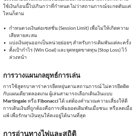
ใช้เงินก้อนนี้ไปเกินกว่าที่กำหนด ไม่ว่าสถานการณ์จะกดดันแค่
ไหนก็ตาม
กำหนดวงเงินต่อเซสชั่น (Session Limit) เพื่อไม่ให้เกิดความ
เสียหายสะสม
แบ่งเงินทุนออกเป็นหน่วยย่อยๆ สำหรับการเดิมพันแต่ละครั้ง
ตั้งเป้ากำไร (Win Goal) และจุดหยุดขาดทุน (Stop Loss) ไว้
ล่วงหน้า
การวางแผนกลยุทธ์การเล่น
การใช้สูตรบาคาร่าควรยืดหยุ่นตามสถานการณ์ ไม่ควรยึดติด
กับแผนเดียวตลอดเกม ผู้เล่นสามารถเลือกเดินเงินแบบ
Martingale
หรือ
Fibonacci
ได้ แต่ต้องคำนวณความเสี่ยงให้ดี
การเดินเงินที่ถูกต้องคือการเพิ่มยอดเดิมพันเมื่อชนะ หรือลดเมื่อ
แพ้ เพื่อรักษาเงินทุนให้คงอยู่ได้นานที่สุด
การอ่านทางไพ่และสถิติ