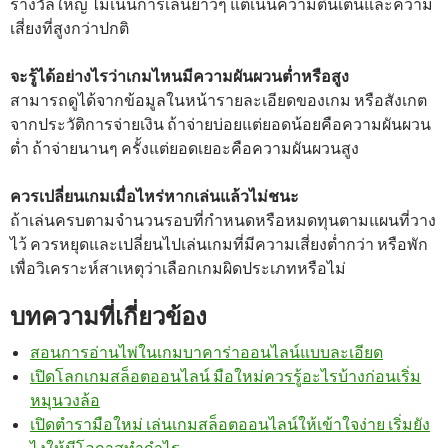
รางวัลใหญ่ ไม่เน้นการเล่นยาวๆ แต่เน้นความตื่นเต้นและความ
เสี่ยงที่สูงกว่าปกติ
จะรู้ได้อย่างไรว่าเกมไหนมีความผันผวนต่ำหรือสูง
สามารถดูได้จากข้อมูลในหน้ารายละเอียดของเกม หรือสังเกต
จากประวัติการจ่ายเงิน ถ้าจ่ายบ่อยแต่ยอดน้อยคือความผันผวน
ต่ำ ถ้าจ่ายนานๆ ครั้งแต่ยอดเยอะคือความผันผวนสูง
ควรเปลี่ยนเกมเมื่อไหร่หากเล่นแล้วไม่ชนะ
ถ้าเล่นครบตามจำนวนรอบที่กำหนดหรือหมดทุนตามแผนที่วาง
ไว้ ควรหยุดและเปลี่ยนไปเล่นเกมที่มีความเสี่ยงต่ำกว่า หรือพัก
เพื่อวิเคราะห์สาเหตุว่าเลือกเกมผิดประเภทหรือไม่
บทความที่เกี่ยวข้อง
สอนการอ่านไพ่ในเกมบาคาร่าออนไลน์แบบละเอียด
เปิดโลกเกมสล็อตออนไลน์ มือใหม่ควรรู้อะไรบ้างก่อนเริ่ม
หมุนวงล้อ
เปิดตำรามือใหม่ เล่นเกมสล็อตออนไลน์ให้เข้าใจง่าย เริ่มยัง
ไงให้มีโอกาสทำกำไร