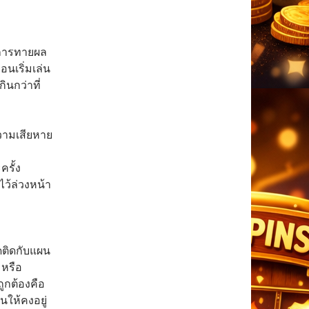
ตรการทายผล
นเริ่มเล่น
ินกว่าที่
ความเสียหาย
ครั้ง
ไว้ล่วงหน้า
ดติดกับแผน
หรือ
ถูกต้องคือ
ุนให้คงอยู่