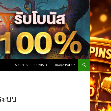
ABOUT US
CONTACT
PRIVACY POLICY
จระบบ