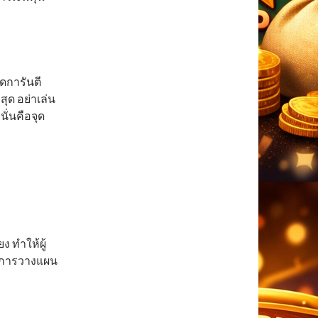
ใดการันตี
ุด อย่าเล่น
นั่นคือจุด
ง ทำให้ผู้
มีการวางแผน