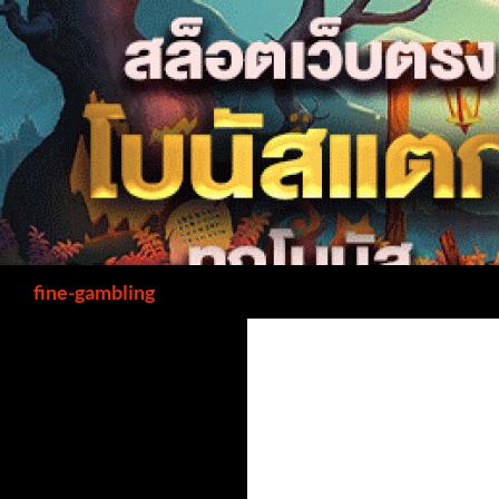
Skip
to
content
Search
fine-gambling