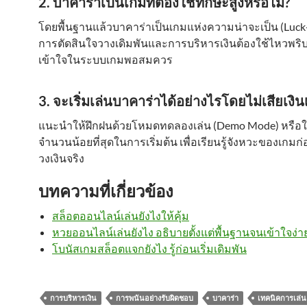
2. บาคาร่าเป็นเกมที่ต้องใช้ทักษะสูงหรือไม่?
โดยพื้นฐานแล้วบาคาร่าเป็นเกมแห่งความน่าจะเป็น (Luck-
การตัดสินใจวางเดิมพันและการบริหารเงินต้องใช้ไหวพร
เข้าใจในระบบเกมพอสมควร
3. จะเริ่มเล่นบาคาร่าได้อย่างไรโดยไม่เสียเงิ
แนะนำให้ฝึกฝนด้วยโหมดทดลองเล่น (Demo Mode) หรือใช
จำนวนน้อยที่สุดในการเริ่มต้น เพื่อเรียนรู้จังหวะของเกมก่
วงเงินจริง
บทความที่เกี่ยวข้อง
สล็อตออนไลน์เล่นยังไงให้คุ้ม
หวยออนไลน์เล่นยังไง อธิบายตั้งแต่พื้นฐานจนเข้าใจง่า
โบนัสเกมสล็อตแจกยังไง รู้ก่อนเริ่มเดิมพัน
การบริหารเงิน
การพนันอย่างรับผิดชอบ
บาคาร่า
เทคนิคการเล่น