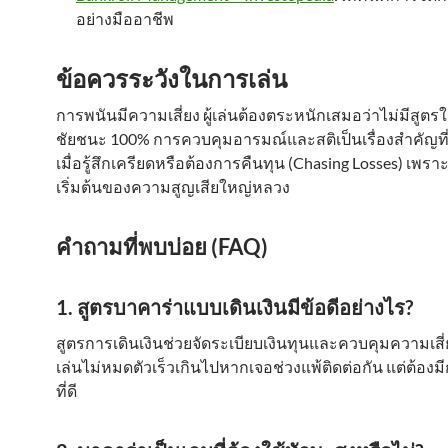
อย่างมืออาชีพ
ข้อควรระวังในการเล่น
การพนันมีความเสี่ยง ผู้เล่นต้องตระหนักเสมอว่าไม่มีสูตร
ชัยชนะ 100% การควบคุมอารมณ์และสติเป็นเรื่องสำคัญที่ส
เมื่อรู้สึกเครียดหรือต้องการคืนทุน (Chasing Losses) เพราะ
เริ่มต้นของความสูญเสียใหญ่หลวง
คำถามที่พบบ่อย (FAQ)
1. สูตรบาคาร่าแบบเดินเงินมีข้อดีอย่างไร?
สูตรการเดินเงินช่วยจัดระเบียบเงินทุนและควบคุมความเสี่ย
เล่นไม่หมดตัวเร็วเกินไปหากเจอช่วงแพ้ติดต่อกัน แต่ต้อง
ที่ดี