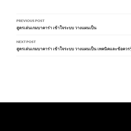
Post
PREVIOUS POST
navigation
สูตรเล่นเกมบาคาร่า เข้าใจระบบ วางแผนเป็น
NEXT POST
สูตรเล่นเกมบาคาร่า เข้าใจระบบ วางแผนเป็น เทคนิคและข้อควรรู