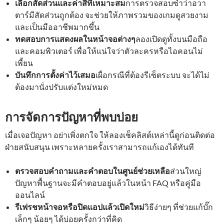
เลือกสัดส่วนและค่าสีที่เหมาะสม
การตรวจสอบซ้ำว่าอวา
ตาร์มีสัดส่วนถูกต้อง จะช่วยให้ภาพรวมของเกมดูสวยงาม
และเป็นมืออาชีพมากขึ้น
ทดสอบการแสดงผลในหน้าจอต่างๆ
ลองเปิดดูทั้งบนมือถือ
และคอมพิวเตอร์ เพื่อให้แน่ใจว่าตัวละครหรือไอคอนไม่
เพี้ยน
บันทึกการตั้งค่าไว้เสมอ
เผื่อกรณีที่ต้องรีเซ็ตระบบ จะได้ไม่
ต้องมานั่งปรับแต่งใหม่หมด
การจัดการปัญหาที่พบบ่อย
เมื่อเจอปัญหา อย่าเพิ่งตกใจ ให้ลองเช็คลิสต์เหล่านี้ดูก่อนติดต่อ
ฝ่ายสนับสนุน เพราะหลายครั้งเราสามารถแก้เองได้ทันที
ตรวจสอบคำถามและคำตอบในศูนย์ช่วยเหลือ
ส่วนใหญ่
ปัญหาพื้นฐานจะมีคำตอบอยู่แล้วในหน้า FAQ หรือคู่มือ
ออนไลน์
รีเฟรชหน้าจอหรือปิดแอปแล้วเปิดใหม่
วิธีง่ายๆ ที่ช่วยแก้บั๊ก
เล็กๆ น้อยๆ ได้บ่อยครั้งกว่าที่คิด