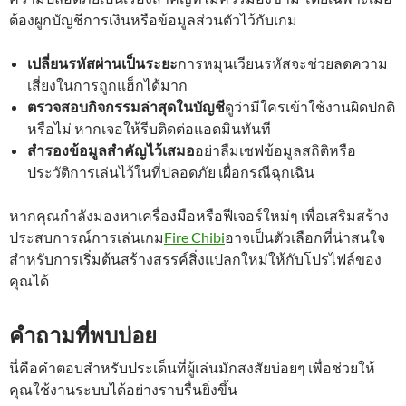
ต้องผูกบัญชีการเงินหรือข้อมูลส่วนตัวไว้กับเกม
เปลี่ยนรหัสผ่านเป็นระยะ
การหมุนเวียนรหัสจะช่วยลดความ
เสี่ยงในการถูกแฮ็กได้มาก
ตรวจสอบกิจกรรมล่าสุดในบัญชี
ดูว่ามีใครเข้าใช้งานผิดปกติ
หรือไม่ หากเจอให้รีบติดต่อแอดมินทันที
สำรองข้อมูลสำคัญไว้เสมอ
อย่าลืมเซฟข้อมูลสถิติหรือ
ประวัติการเล่นไว้ในที่ปลอดภัย เผื่อกรณีฉุกเฉิน
หากคุณกำลังมองหาเครื่องมือหรือฟีเจอร์ใหม่ๆ เพื่อเสริมสร้าง
ประสบการณ์การเล่นเกม
Fire Chibi
อาจเป็นตัวเลือกที่น่าสนใจ
สำหรับการเริ่มต้นสร้างสรรค์สิ่งแปลกใหม่ให้กับโปรไฟล์ของ
คุณได้
คำถามที่พบบ่อย
นี่คือคำตอบสำหรับประเด็นที่ผู้เล่นมักสงสัยบ่อยๆ เพื่อช่วยให้
คุณใช้งานระบบได้อย่างราบรื่นยิ่งขึ้น