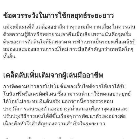
ข้อควรระวังในการใช้กลยุทธ์ระยะยาว
แม้จะมีแผนที่ดี แต่ต้องอย่าลืมว่าทุกเกมมีความเสี่ยง ไม่ควรเล่น
ด้วยความรู้สึกหรือพยายามเอาคืนเมื่อเสีย เพราะนั่นคือจุดเริ่ม
ต้นของการตัดสินใจที่ผิดพลาด ควรพักเบรกเป็นระยะเพื่อเคลียร์
สมองและมองสถานการณ์ใหม่ การมีสติสำคัญกว่าเทคนิคใดๆ
ทั้งสิ้น
เคล็ดลับเพิ่มเติมจากผู้เล่นมืออาชีพ
การติดตามข่าวสารโปรโมชั่นของเว็บไซต์ช่วยให้เราได้รับ
โบนัสฟรีหรือเครดิตพิเศษ ซึ่งสามารถนำมาใช้ทดสอบกลยุทธ์
ได้โดยไม่กระทบเงินต้นจริง นอกจากนี้ควรตรวจสอบ
ประวัติการเล่นของตัวเองอย่างสม่ำเสมอ เพื่อหาจุดอ่อนและ
ปรับปรุงวิธีการเล่นให้ดีขึ้นเรื่อยๆ การพัฒนาตัวเองอย่างต่อ
เนื่องคือหัวใจสำคัญของความสำเร็จในระยะยาว