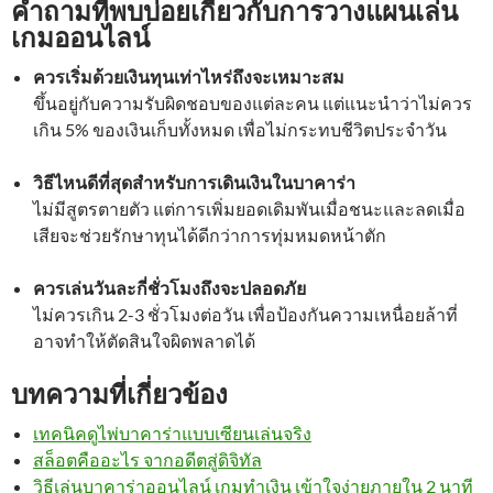
คำถามที่พบบ่อยเกี่ยวกับการวางแผนเล่น
เกมออนไลน์
ควรเริ่มด้วยเงินทุนเท่าไหร่ถึงจะเหมาะสม
ขึ้นอยู่กับความรับผิดชอบของแต่ละคน แต่แนะนำว่าไม่ควร
เกิน 5% ของเงินเก็บทั้งหมด เพื่อไม่กระทบชีวิตประจำวัน
วิธีไหนดีที่สุดสำหรับการเดินเงินในบาคาร่า
ไม่มีสูตรตายตัว แต่การเพิ่มยอดเดิมพันเมื่อชนะและลดเมื่อ
เสียจะช่วยรักษาทุนได้ดีกว่าการทุ่มหมดหน้าตัก
ควรเล่นวันละกี่ชั่วโมงถึงจะปลอดภัย
ไม่ควรเกิน 2-3 ชั่วโมงต่อวัน เพื่อป้องกันความเหนื่อยล้าที่
อาจทำให้ตัดสินใจผิดพลาดได้
บทความที่เกี่ยวข้อง
เทคนิคดูไพ่บาคาร่าแบบเซียนเล่นจริง
สล็อตคืออะไร จากอดีตสู่ดิจิทัล
วิธีเล่นบาคาร่าออนไลน์ เกมทำเงิน เข้าใจง่ายภายใน 2 นาที