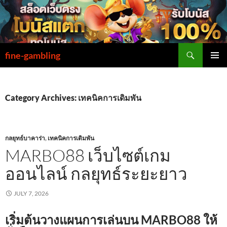
Skip
to
content
Search
fine-gambling
PRIMAR
MENU
Category Archives: เทคนิคการเดิมพัน
กลยุทธ์บาคาร่า
,
เทคนิคการเดิมพัน
MARBO88 เว็บไซต์เกม
ออนไลน์ กลยุทธ์ระยะยาว
JULY 7, 2026
เริ่มต้นวางแผนการเล่นบน MARBO88 ให้