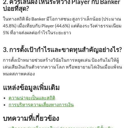
2. ควรเล่นฝั่งไหนระหว่าง Player กับ Banker
บ่อยที่สุด?
ในทางสถิติ ฝั่ง Banker มีโอกาสชนะสูงกว่าเล็กน้อย (ประมาณ
45.8%) เมื่อเทียบกับ Player (44.6%) แต่ต้องระวังค่าธรรมเนียม
5% ที่อาจส่งผลต่อกำไรในระยะยาว
3. การตั้งเป้ากำไรและขาดทุนสำคัญอย่างไร?
การตั้งเป้าหมายช่วยสร้างวินัยในการหยุดเล่น ป้องกันไม่ให้ผู้
เล่นเสียเงินเกินตัวจากความโลภ หรือพยายามไล่เงินเมื่อแพ้จน
หมดสภาพคล่อง
แหล่งข้อมูลเพิ่มเติม
ความน่าจะเป็นและสถิติ
การบริหารความเสี่ยงทางการเงิน
บทความที่เกี่ยวข้อง