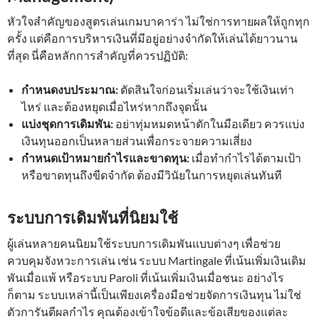
หัวใจสำคัญของสูตรเล่นเกมบาคาร่า ไม่ใช่การทายผลให้ถูกทุก
ครั้ง แต่คือการบริหารเงินที่มีอยู่อย่างจำกัดให้เล่นได้ยาวนาน
ที่สุด นี่คือหลักการสำคัญที่ควรปฏิบัติ:
กำหนดงบประมาณ:
ตัดสินใจก่อนเริ่มเล่นว่าจะใช้เงินเท่า
ไหร่ และต้องหยุดเมื่อไหร่หากถึงจุดนั้น
แบ่งชุดการเดิมพัน:
อย่าทุ่มหมดหน้าตักในมือเดียว ควรแบ่ง
เงินทุนออกเป็นหลายส่วนเพื่อกระจายความเสี่ยง
กำหนดเป้าหมายกำไรและขาดทุน:
เมื่อทำกำไรได้ตามเป้า
หรือขาดทุนถึงขีดจำกัด ต้องมีวินัยในการหยุดเล่นทันที
ระบบการเดิมพันที่นิยมใช้
ผู้เล่นหลายคนนิยมใช้ระบบการเดิมพันแบบต่างๆ เพื่อช่วย
ควบคุมจังหวะการเล่น เช่น ระบบ Martingale ที่เน้นเพิ่มเงินเดิม
พันเมื่อแพ้ หรือระบบ Paroli ที่เน้นเพิ่มเงินเมื่อชนะ อย่างไร
ก็ตาม ระบบเหล่านี้เป็นเพียงเครื่องมือช่วยจัดการเงินทุน ไม่ใช่
ตัวการันตีผลกำไร คุณต้องเข้าใจข้อดีและข้อเสียของแต่ละ